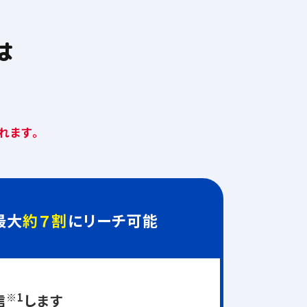
は
。
ます。​
最大
約７割
にリーチ可能
※1
信
します