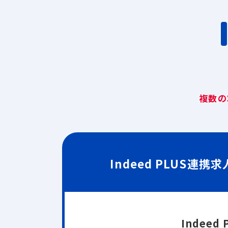
複数の
Indeed PLUS
Indee