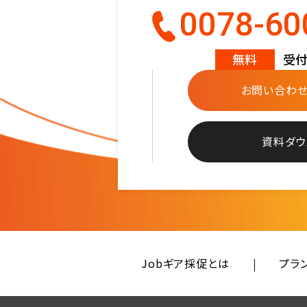
0078-60
無料
受付時
お問い合わせ
資料ダウ
Jobギア採促とは
プラ