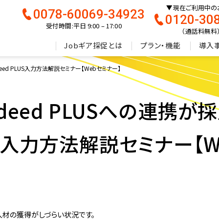
現在ご利用中の
0078-60069-34923
0120-30
受付時間:平日 9:00 – 17:00
（通話料無料
Jobギア採促とは
プラン・機能
導入
ndeed PLUS入力方法解説セミナー【Webセミナー】
】Indeed PLUSへの連携
LUS入力方法解説セミナー【
人材の獲得がしづらい状況です。