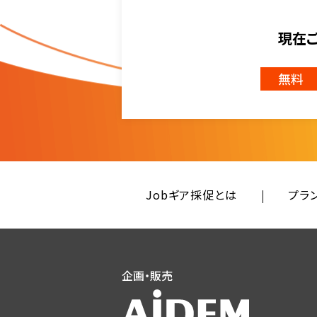
現在
無料
Jobギア採促とは
プラ
企画・販売