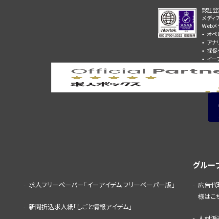
認証登
メディ
Web
オペ
アナ
採促
イー
グルー
求人フリーペーパー「イーアイデム フリーペーパー版」
広告代
様はこ
新聞折込求人紙「しごと情報アイデム」
人材派