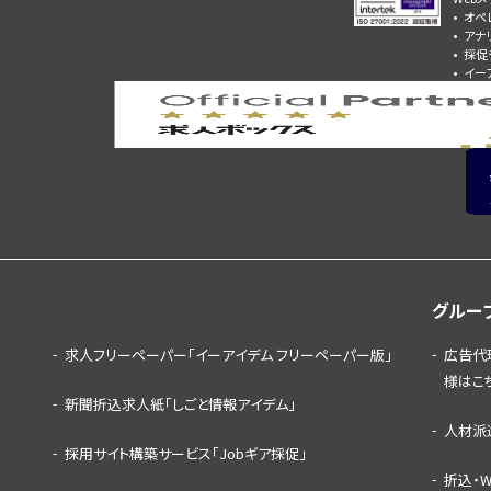
オペ
アナ
採促
イー
グルー
求人フリーペーパー「イーアイデム フリーペーパー版」
広告代
様はこ
新聞折込求人紙「しごと情報アイデム」
人材派
採用サイト構築サービス「Jobギア採促」
折込・W