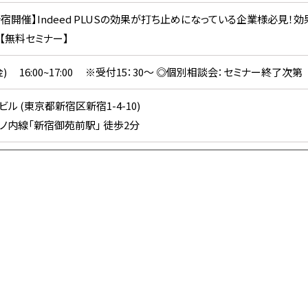
金)新宿開催】Indeed PLUSの効果が打ち止めになっている企業様必
【無料セミナー】
31(金) 16:00~17:00 ※受付15：30～ ◎個別相談会：セミナー終了次第
デム本社ビル (東京都新宿区新
ノ内線「新宿御苑前駅」 徒歩2分