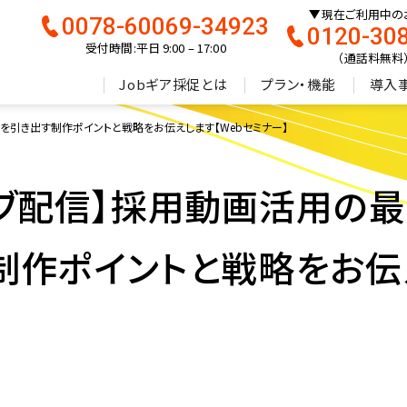
現在ご利用中の
0078-60069-34923
0120-30
受付時間:平日 9:00 – 17:00
（通話料無料
Jobギア採促とは
プラン・機能
導入
を引き出す制作ポイントと戦略をお伝えします【Webセミナー】
イブ配信】採用動画活用の
制作ポイントと戦略をお伝え