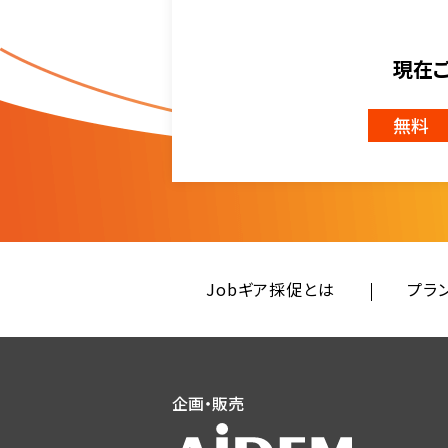
現在
無料
Jobギア採促とは
プラ
企画・販売