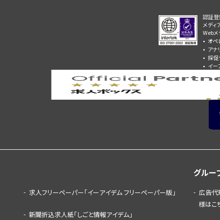
認証登
メディ
Web
オペ
アナ
採促
イー
グルー
求人フリーペーパー「イーアイデム フリーペーパー版」
広告代
様はこ
新聞折込求人紙「しごと情報アイデム」