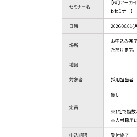
【6月アーカ
セミナー名
bセミナー】
日時
2026.06.0
お申込み完了
場所
ただけます。
地図
対象者
採用担当者
無し
定員
※1社で複数
※人材採用に
申込期限
受付終了