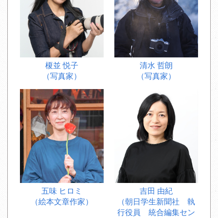
榎並 悦子
清水 哲朗
（写真家）
（写真家）
五味 ヒロミ
吉田 由紀
（絵本文章作家）
（朝日学生新聞社
執
行役員
統合編集セン