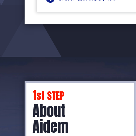
1
st STEP
About
Aidem