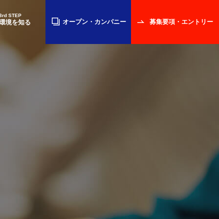
3rd STEP
オープン・
カンパニー
募集要項・
エントリー
環境を知る