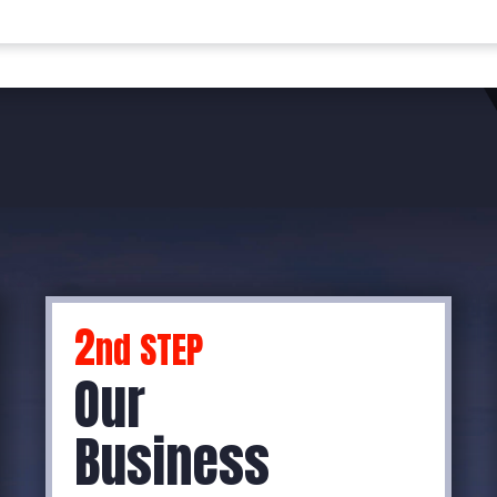
2
nd STEP
Our
Business