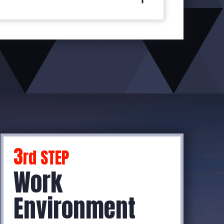
3
rd STEP
Work
Environment