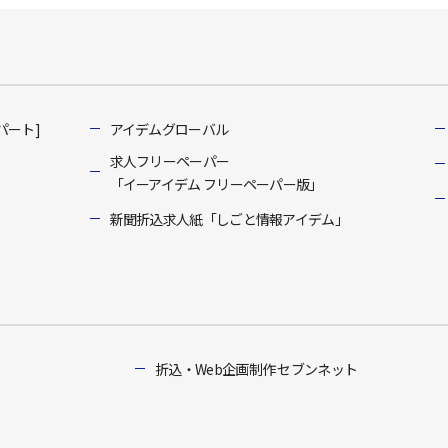
パート]
アイデムグローバル
求人フリーペーパー
「イーアイデム フリーペーパー版」
新聞折込求人紙「しごと情報アイデム」
折込・Web企画制作 セブンネット