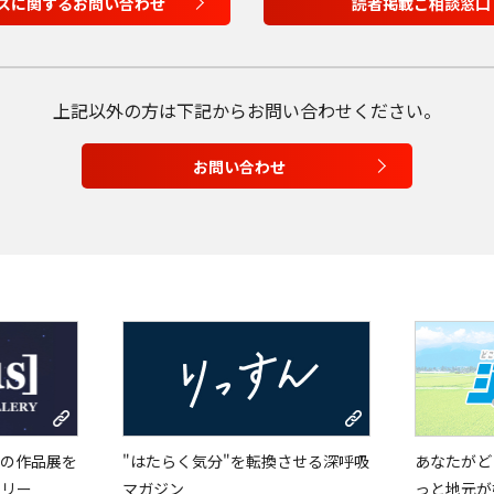
English
スに関するお問い合わせ
読者掲載ご相談窓口
Tiếng Việt
上記以外の方は
下記からお問い合わせください。
お問い合わせ
の作品展を
"はたらく気分"を転換させる深呼吸
あなたがど
ラリー
マガジン
っと地元が