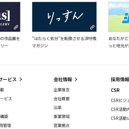
の作品展を
"はたらく気分"を転換させる深呼吸
あなたがど
ラリー
マガジン
っと地元が
サービス
会社情報
採用情
CSR
載
企業理念
ービス
会社概要
CSRビジ
沿革
CSR活動
構築
事業領域
CSR活動
採用管理
営業拠点