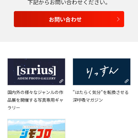
下記からお問い合わせください。
日本語
お問い合わせ
English
Tiếng Việt
国内外の様々なジャンルの作
"はたらく気分"を転換させる
品展を開催する写真専用ギャ
深呼吸マガジン
ラリー