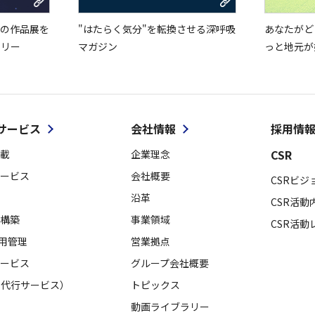
の作品展を
"はたらく気分"を転換させる深呼吸
あなたがど
ラリー
マガジン
っと地元が
サービス
会社情報
採用情
CSR
載
企業理念
ービス
会社概要
CSRビジ
沿革
CSR活動
構築
事業領域
CSR活動
採用管理
営業拠点
ービス
グループ会社概要
用代行サービス）
トピックス
動画ライブラリー