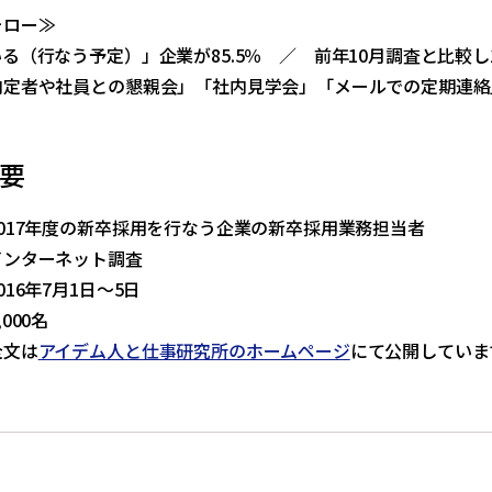
ォロー≫
る（行なう予定）」企業が85.5％ ／ 前年10月調査と比較し
内定者や社員との懇親会」「社内見学会」「メールでの定期連絡
要
017年度の新卒採用を行なう企業の新卒採用業務担当者
インターネット調査
16年7月1日～5日
000名
全文は
アイデム人と仕事研究所のホームページ
にて公開していま