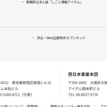
新聞折込求人紙「しごと情報アイデム」
折込・Web企画制作 セブンネット
西日本事業本部
0-0022 東京都新宿区新宿1-4-10
〒550-0005 大阪府大
デム本社ビル
アイデム西本町ビル
03-5269-8711（代表）
TEL.
06-6537-5770
取り扱いについて（募集時）
情報セキュリティ基本方針
プラ