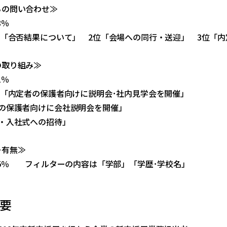
らの問い合わせ≫
8％
位「合否結果について」 2位「会場への同行・送迎」 3位「
の取り組み≫
1％
位「内定者の保護者向けに説明会･社内見学会を開催」
者の保護者向けに会社説明会を開催」
式・入社式への招待」
ー有無≫
.5％ フィルターの内容は「学部」「学歴･学校名」
要