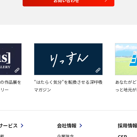
お問い合わせ
の作品展を
"はたらく気分"を転換させる深呼吸
あなたがど
ラリー
マガジン
っと地元が
サービス
会社情報
採用情
CSR
載
企業理念