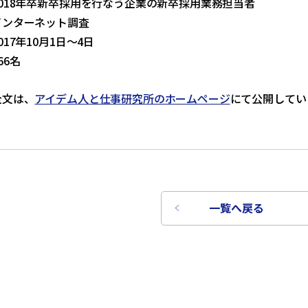
018年卒新卒採用を行なう企業の新卒採用業務担当者
インターネット調査
17年10月1日～4日
66名
全文は、
アイデム人と仕事研究所のホームページ
にて公開してい
一覧へ戻る