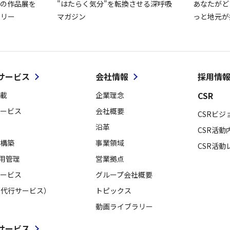
の作品展を
"はたらく気分"を転換させる深呼吸
あなたがど
ラリー
マガジン
っと地元が
サービス
会社情報
採用情
CSR
載
企業理念
ービス
会社概要
CSRビジ
沿革
CSR活動
構築
事業領域
CSR活動
採用管理
営業拠点
ービス
グループ会社概要
用代行サービス）
トピックス
動画ライブラリー
サービス