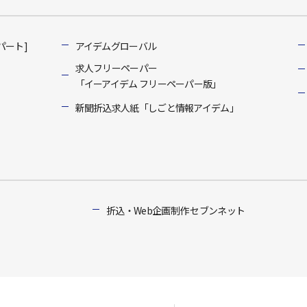
パート]
アイデムグローバル
求人フリーペーパー
「イーアイデム フリーペーパー版」
新聞折込求人紙「しごと情報アイデム」
折込・Web企画制作 セブンネット