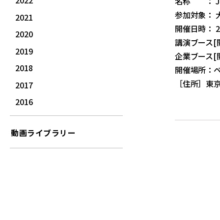
2022
名称 ： JOBR
参加対象：
2021
開催日時： 2
2020
講演ブース[開場
2019
企業ブース[開場
2018
開催場所：
［住所］東京
2017
2016
動画ライブラリー