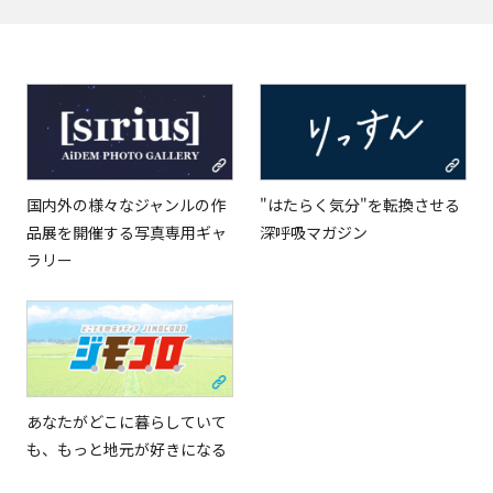
国内外の様々なジャンルの作
"はたらく気分"を転換させる
品展を開催する写真専用ギャ
深呼吸マガジン
ラリー
言語を選択
あなたがどこに暮らしていて
日本語
も、もっと地元が好きになる