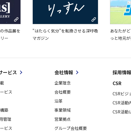
の作品展を
"はたらく気分"を転換させる深呼吸
あなたがど
ラリー
マガジン
っと地元が
サービス
会社情報
採用情
CSR
載
企業理念
ービス
会社概要
CSRビジ
沿革
CSR活動
構築
事業領域
CSR活動
採用管理
営業拠点
ービス
グループ会社概要