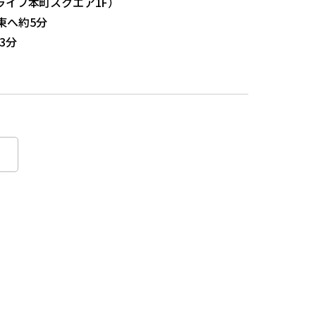
ライフ本町スクエア1F）
東へ約5分
3分