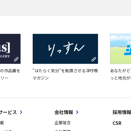
の作品展を
"はたらく気分"を転換させる深呼吸
あなたがど
ラリー
マガジン
っと地元が
サービス
会社情報
採用情
CSR
載
企業理念