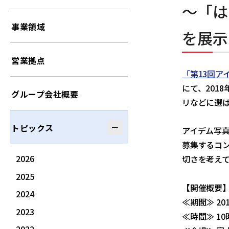
～「は
事業領域
を展示
営業拠点
「第13回ア
にて、201
グループ会社概要
リなどに選ば
トピックス
アイデム写
募集するコ
2026
切さを考えて
2025
【開催概要
2024
≪期間≫ 20
2023
≪時間≫ 1